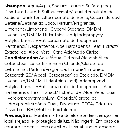
Shampoo:
Aqua/Água, Sodium Laureth Sulfate (and)
Disodium Laureth Sulfosuccinate/Laurileter sulfato de
Sódio e Laurileter sulfosuccinato de Sódio, Cocamidoropyl
Betaine/Betaína do Coco, Parfum/Fragrância,
Limonene/Limoneno, Glyceryl Stearate, DMDM
Hydantoin/DMDM Hidantoína (and) Iodopropynyl
Butylcarbamate/Butilcarbamato de Iodopropinil,
Panthenol/ Dexpantenol, Aloe Barbadensis Leaf Extract/
Extrato de Alo e Vera, Citric Acid/Ácido Cítrico.
Condicionador:
Aqua/Água, Cetearyl Alcohol/ Álcool
Cetoestearílico, Cetrimonium Chloride/Cloreto de
Cetrimônio, Parfum/Fragrância, Limone/Limoneo,
Ceteareth-20/ Álcool Cetoestearílico Etoxilado, DMDM
Hydantoin/DMDM Hidantoína (and) Iodopropynyl
Butylcarbamate/Butilcarbamato de Iodopropinil, Aloe
Barbadensis Leaf Extract/ Extrato de Aloe Vera, Guar
Hydroxypropyltrimonium Chloride/Cloreto de
Hidroxipropiltrimônio Guar, Disodium EDTA/ Edetato
Dissódico, BHT/Butil-hidroxitolueno.
Precauções:
Mantenha fora do alcance das crianças, em
local arejado e protegido da luz. Não ingerir. Em caso de
contato acidental com os olhos, lavar abundantemente