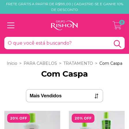
FRETE GRÁTIS A PARTIR DE R$199,00 | CADASTRE-SE E GANHE 10%
DE DESCONTO
0
Início
>
PARA CABELOS
>
TRATAMENTO
>
Com Caspa
Com Caspa
20% OFF
20% OFF