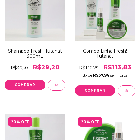
Shampoo Fresh! Tutanat
Combo Linha Fresh!
300mL
Tutanat
R$29,20
R$113,83
R$36,50
R$142,29
3
x de
R$37,94
sem juros
20% OFF
20% OFF