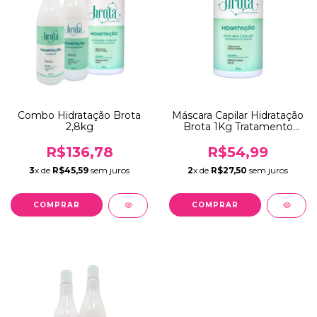
Combo Hidratação Brota
Máscara Capilar Hidratação
2,8kg
Brota 1Kg Tratamento
Intensivo
R$136,78
R$54,99
3
x de
R$45,59
sem juros
2
x de
R$27,50
sem juros