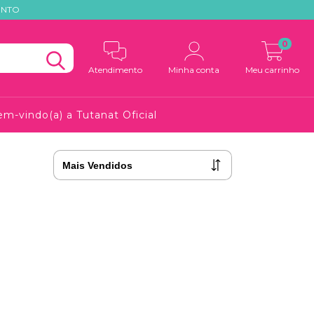
ONTO
0
Atendimento
Minha conta
Meu carrinho
m-vindo(a) a Tutanat Oficial