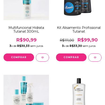
Multifuncional Hidrata
Kit Alisamento Profissional
Tutanat 300mL
Tutanat
R$90,99
R$99,90
R$111,00
3
x de
R$30,33
sem juros
3
x de
R$33,30
sem juros