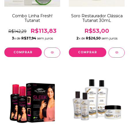
Combo Linha Fresh!
Soro Restaurador Clássica
Tutanat
Tutanat 30mL
R$113,83
R$53,00
R$142,29
3
x de
R$37,94
sem juros
2
x de
R$26,50
sem juros