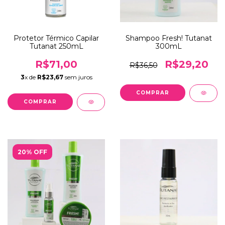
Protetor Térmico Capilar
Shampoo Fresh! Tutanat
Tutanat 250mL
300mL
R$71,00
R$29,20
R$36,50
3
x de
R$23,67
sem juros
20% OFF