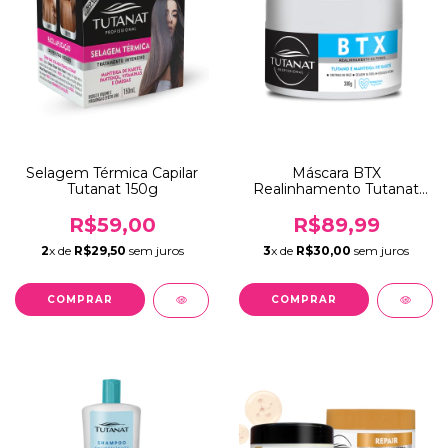
Selagem Térmica Capilar
Máscara BTX
Tutanat 150g
Realinhamento Tutanat
300g
R$59,00
R$89,99
2
x de
R$29,50
sem juros
3
x de
R$30,00
sem juros