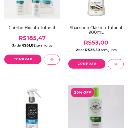
Combo Hidrata Tutanat
Shampoo Clássico Tutanat
900mL
R$185,47
R$53,00
3
x de
R$61,82
sem juros
2
x de
R$26,50
sem juros
20% OFF