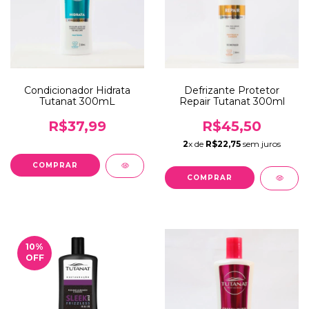
Condicionador Hidrata
Defrizante Protetor
Tutanat 300mL
Repair Tutanat 300ml
R$37,99
R$45,50
2
x de
R$22,75
sem juros
10
%
OFF