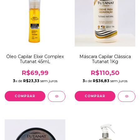
Óleo Capilar Elixir Complex
Máscara Capilar Clássica
Tutanat 45mL
Tutanat 1Kg
R$69,99
R$110,50
3
x de
R$23,33
sem juros
3
x de
R$36,83
sem juros