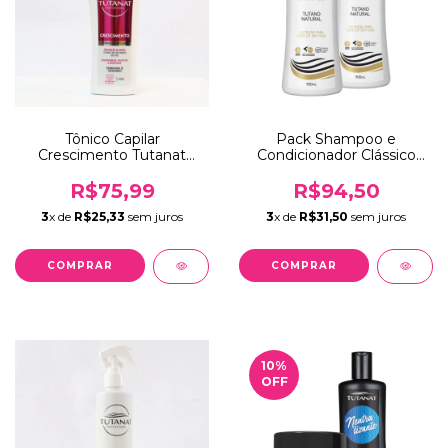
Tônico Capilar
Pack Shampoo e
Crescimento Tutanat
Condicionador Clássico
140mL
Tutanat 1800mL
R$75,99
R$94,50
3
x de
R$25,33
sem juros
3
x de
R$31,50
sem juros
10
%
OFF