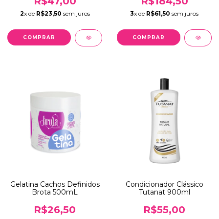
R$47,00
R$184,50
2
x de
R$23,50
sem juros
3
x de
R$61,50
sem juros
Gelatina Cachos Definidos
Condicionador Clássico
Brota 500mL
Tutanat 900ml
R$26,50
R$55,00