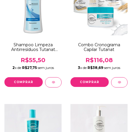
Shampoo Limpeza
Combo Cronograma
Antirresíduos Tutanat
Capilar Tutanat
900mL
R$55,50
R$116,08
2
x de
R$27,75
sem juros
3
x de
R$38,69
sem juros